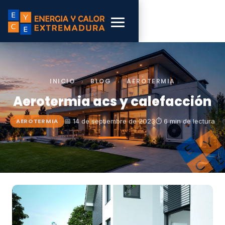
INICIO
›
BLOG
›
AEROTERMIA
Aerotermia acs y calefacción
📅 14 de septiembre de 2023
⏱ 6 min de lectura
AEROTERMIA