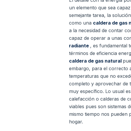
El detalle con la energía po
un elemento que sea capaz d
semejante tarea, la soluci
como una
caldera de gas 
a la necesidad de contar c
capaz de operar a unas co
radiante
, es fundamental t
términos de eficiencia ener
caldera de gas natural
pue
embargo, para el correcto 
temperaturas que no excede
completo y aprovechar de to
muy específico. Lo usual e
calefacción o calderas de 
viables pues son sistemas de
mismo tiempo nos pueden p
hogar.