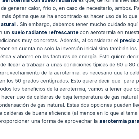
r
aerotermia con suelo radiante
es que, de forma inevitab
e generar calor, frio o, en caso de necesitarlo, ambos.
Pa
ón más óptima que se ha encontrado es hacer uso de lo q
natural
.
Sin embargo, debemos tener mucho cuidado aquí 
on un
suelo radiante refrescante
con aerotermia en nuestr
ndiciones muy concretas.
Además, al considerar el
precio 
ener en cuenta no solo la inversión inicial sino también los
gética y ahorro en las facturas de energía.
Esto quiere deci
de llegar a trabajar a unas condiciones típicas de 60 u 80
aprovechamiento de la aerotermia, es necesario que la cal
n los 50 grados centígrados.
Esto quiere decir que, para
dos los beneficios de la aerotermia, vamos a tener que co
s hacer uso de calderas de baja temperatura de gas natura
condensación de gas natural.
Estas dos opciones pueden lle
 calderas de buena eficiencia (al menos en lo que al tema e
roporcionar una forma de aprovechar la
aerotermia para