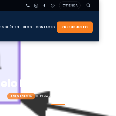
TIENDA
PRESUPUESTO
OS DE ÉXITO
BLOG
CONTACTO
INICIO
›
BLOG
›
AEROTERMIA
elo Radiante ¿Qué es 
📅 13 de octubre de 2023
⏱ 12 min de lectura
AEROTERMIA