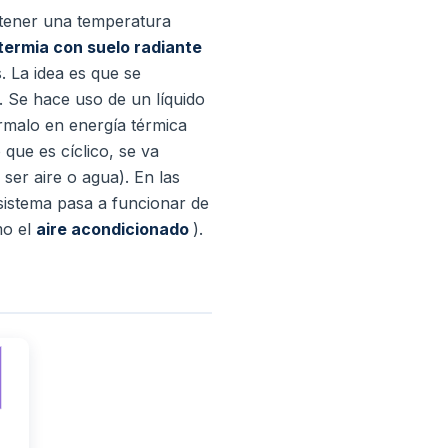
tener una temperatura
termia con suelo radiante
s.
La idea es que se
. Se hace uso de un líquido
órmalo en energía térmica
que es cíclico, se va
 ser aire o agua).
En las
 sistema pasa a funcionar de
mo el
aire acondicionado
).