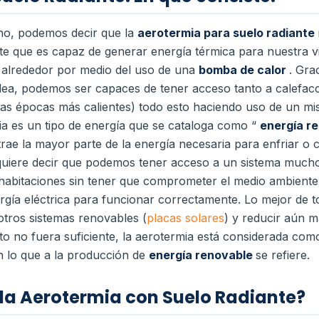
o, podemos decir que la
aerotermia para suelo radiante
nte que es capaz de generar energía térmica para nuestra v
 alrededor por medio del uso de una
bomba de calor
.
Grac
odea, podemos ser capaces de tener acceso tanto a calefac
a las épocas más calientes) todo esto haciendo uso de un m
ia es un tipo de energía que se cataloga como “
energía r
rae la mayor parte de la energía necesaria para enfriar o c
quiere decir que podemos tener acceso a un sistema much
s habitaciones sin tener que comprometer el medio ambient
rgía eléctrica para funcionar correctamente. Lo mejor de
otros sistemas renovables (
placas solares
) y reducir aún m
to no fuera suficiente, la aerotermia está considerada co
en lo que a la producción de
energía renovable
se refiere.
la Aerotermia con Suelo Radiante?