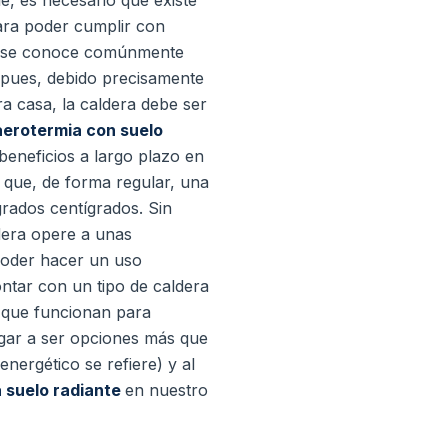
le, es necesario que existe
ra poder cumplir con
ue se conoce comúnmente
pues, debido precisamente
a casa, la caldera debe ser
aerotermia con suelo
 beneficios a largo plazo en
r que, de forma regular, una
 grados centígrados.
Sin
dera opere a unas
 poder hacer un uso
ntar con un tipo de caldera
l que funcionan para
gar a ser opciones más que
nergético se refiere) y al
 suelo radiante
en nuestro