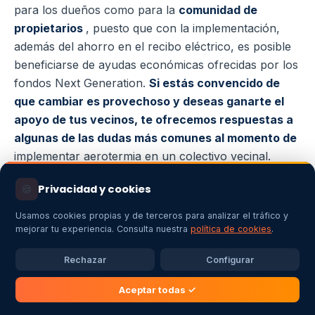
para los dueños como para la
comunidad de
propietarios
, puesto que con la implementación,
además del ahorro en el recibo eléctrico, es posible
beneficiarse de ayudas económicas ofrecidas por los
fondos Next Generation.
Si estás convencido de
que cambiar es provechoso y deseas ganarte el
apoyo de tus vecinos, te ofrecemos respuestas a
algunas de las dudas más comunes al momento de
implementar aerotermia en un colectivo vecinal.
🍪
Privacidad y cookies
¿Qué necesitamos antes de la instalación
de aerotermia?
Usamos cookies propias y de terceros para analizar el tráfico y
mejorar tu experiencia. Consulta nuestra
política de cookies
.
Cuando se piensa en
implementar sistemas de
aerotermia en edificios como parte de una
Rechazar
Configurar
rehabilitación energética, es crucial llevar a cabo
Aceptar todas ✓
un análisis inicial.
Es esencial identificar y examinar
los patrones de consumo para poder evaluar los