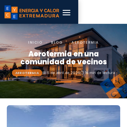
INICIO
›
BLOG
›
AEROTERMIA
Aerotermia en una
comunidad de vecinos
📅 5 de abril de 2024
⏱ 16 min de lectura
AEROTERMIA