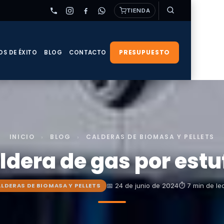
TIENDA
PRESUPUESTO
OS DE ÉXITO
BLOG
CONTACTO
INICIO
›
BLOG
›
CALDERAS DE BIOMASA Y PELLETS
dera de gas por estuf
📅 24 de junio de 2024
⏱ 7 min de le
LDERAS DE BIOMASA Y PELLETS