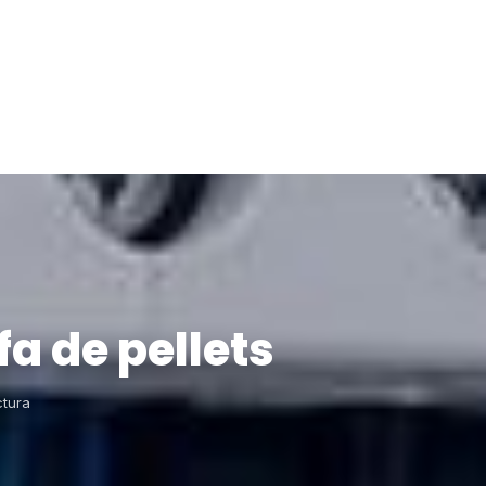
a de pellets
ctura