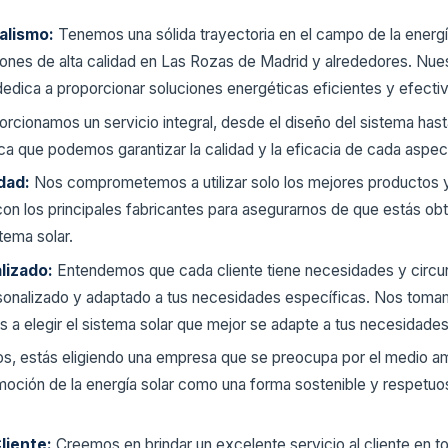
nalismo:
Tenemos una sólida trayectoria en el campo de la energ
iones de alta calidad en Las Rozas de Madrid y alrededores. Nue
edica a proporcionar soluciones energéticas eficientes y efectiv
rcionamos un servicio integral, desde el diseño del sistema hasta 
ca que podemos garantizar la calidad y la eficacia de cada aspect
dad:
Nos comprometemos a utilizar solo los mejores productos y
on los principales fabricantes para asegurarnos de que estás obt
tema solar.
lizado:
Entendemos que cada cliente tiene necesidades y circun
sonalizado y adaptado a tus necesidades específicas. Nos toma
s a elegir el sistema solar que mejor se adapte a tus necesidades
nos, estás eligiendo una empresa que se preocupa por el medio 
oción de la energía solar como una forma sostenible y respetuo
liente:
Creemos en brindar un excelente servicio al cliente en t