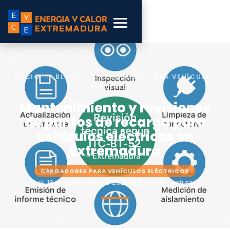
INICIO
›
BLOG
›
CARGADORES PARA VEHÍCULOS
ELÉCTRICOS
Mantenimiento y revisiones
de puntos de recarga para
vehículos eléctricos en
Extremadura
CARGADORES PARA VEHÍCULOS ELÉCTRICOS
📅 18 de noviembre de 2025
⏱ 16 min de lectura