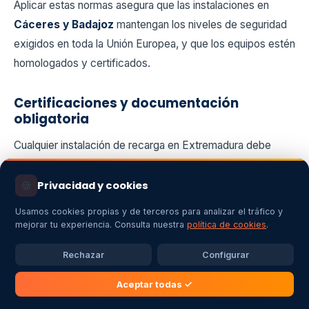
Aplicar estas normas asegura que las instalaciones en
Cáceres y Badajoz
mantengan los niveles de seguridad
exigidos en toda la Unión Europea, y que los equipos estén
homologados y certificados.
Certificaciones y documentación
obligatoria
Cualquier instalación de recarga en Extremadura debe
contar con:
🍪
Privacidad y cookies
Memoria técnica o proyecto eléctrico
, visado por
Usamos cookies propias y de terceros para analizar el tráfico y
técnico competente.
mejorar tu experiencia. Consulta nuestra
política de cookies
.
Certificado de instalación eléctrica (boletín)
Rechazar
Configurar
emitido por un instalador autorizado.
Aceptar todas ✓
Informe de mantenimiento o revisión periódica
,