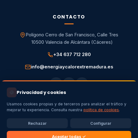
CONTACTO
Polígono Cerro de San Francisco, Calle Tres
10500 Valencia de Alcántara (Cáceres)
+34 637 712 280
info@energiaycalorextremadura.es
🍪
Privacidad y cookies
Usamos cookies propias y de terceros para analizar el tráfico y
mejorar tu experiencia. Consulta nuestra
política de cookies
.
Aviso legal
Política de privacidad
Política de cookies
Configurar cookies
Rechazar
Configurar
Energía y Calor Extremadura SL · Copyright
2026
© Todos los
derechos reservados ·
Aceptar todas ✓
✦
Creado por
Artemovil.com