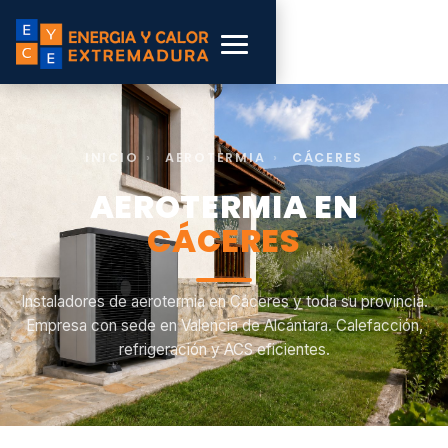
INICIO
›
AEROTERMIA
›
CÁCERES
AEROTERMIA EN
CÁCERES
Instaladores de aerotermia en Cáceres y toda su provincia.
Empresa con sede en Valencia de Alcántara. Calefacción,
refrigeración y ACS eficientes.