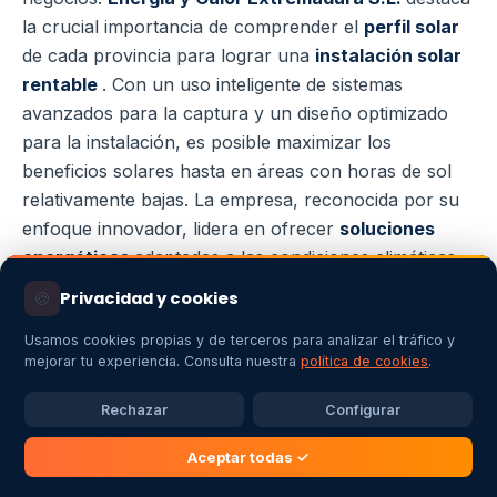
la crucial importancia de comprender el
perfil solar
de cada provincia para lograr una
instalación solar
rentable
. Con un uso inteligente de sistemas
avanzados para la captura y un diseño optimizado
para la instalación, es posible maximizar los
beneficios solares hasta en áreas con horas de sol
relativamente bajas. La empresa, reconocida por su
enfoque innovador, lidera en ofrecer
soluciones
energéticas
adaptadas a las condiciones climáticas
específicas de cada provincia. Al apostar por
🍪
Privacidad y cookies
tecnologías de vanguardia y un profundo análisis
Usamos cookies propias y de terceros para analizar el tráfico y
territorial,
Energia y Calor Extremadura S.L.
mejorar tu experiencia. Consulta nuestra
política de cookies
.
asegura que cada proyecto se ajuste a las
necesidades individuales del cliente, favoreciendo el
Rechazar
Configurar
ahorro energético y la sostenibilidad a largo plazo.
Aceptar todas ✓
Horas de sol en Cataluña