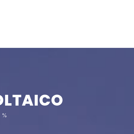
LTAICO
0 %