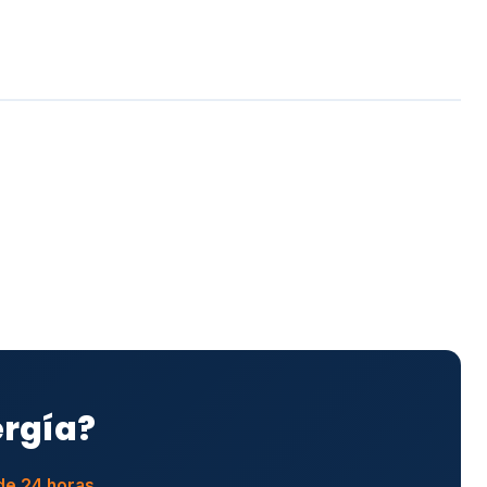
ergía?
de 24 horas.