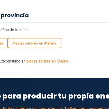
 provincia
ífica de tu zona:
es
Placas solares en Mérida
 autoconsumo en
placas solares en Madrid
.
o para producir tu propia en
 estudio gratuito y sin compromiso. Te llamamos en menos 