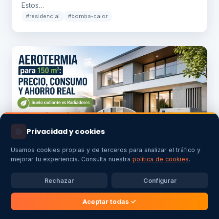
Estos…
#residencial
#bomba-calor
🍪
Privacidad y cookies
Usamos cookies propias y de terceros para analizar el tráfico y
mejorar tu experiencia. Consulta nuestra
política de cookies
.
21 de abril de 2026 · 15 min
Aerotermia
Aerotermia para 150 m²: precio real,
Rechazar
Configurar
consumo y cómo elegir la mejor opción
Aceptar todas ✓
Si estás valorando instalar aerotermia en una vivienda
de 150 m², es muy probable que te hayas encontrado