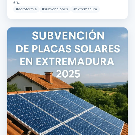
en…
#aerotermia
#subvenciones
#extremadura