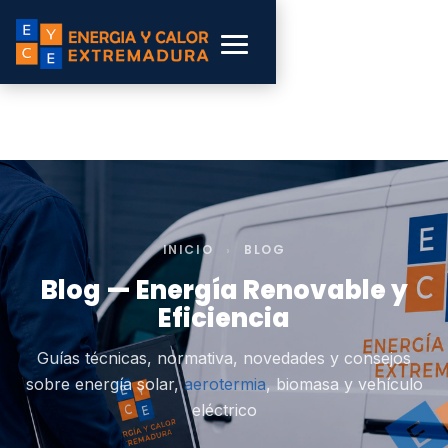
INICIO
›
BLOG
Blog — Energía Renovable y
Eficiencia
Guías técnicas, normativa, novedades y consejos
sobre energía solar,
aerotermia
, biomasa y vehículo
eléctrico