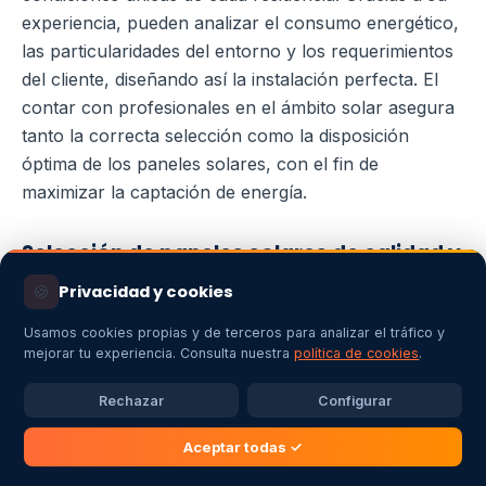
experiencia, pueden analizar el consumo energético,
las particularidades del entorno y los requerimientos
del cliente, diseñando así la instalación perfecta. El
contar con profesionales en el ámbito solar asegura
tanto la correcta selección como la disposición
óptima de los paneles solares, con el fin de
maximizar la captación de energía.
Selección de paneles solares de calidad y
rendimiento adecuados
🍪
Privacidad y cookies
Seleccionar paneles solares que ofrezcan un alto
Usamos cookies propias y de terceros para analizar el tráfico y
rendimiento y durabilidad es crucial para asegurar su
mejorar tu experiencia. Consulta nuestra
política de cookies
.
eficiencia a largo plazo.
Energía y Calor
Rechazar
Configurar
Extremadura, S.L. cuenta con especialistas en
energía solar
que pueden sugerir las alternativas
Aceptar todas ✓
más adecuadas basándose en las necesidades