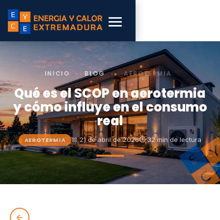
INICIO
›
BLOG
›
AEROTERMIA
Qué es el SCOP en aerotermia
y cómo influye en el consumo
real
📅 21 de abril de 2026
⏱ 32 min de lectura
AEROTERMIA