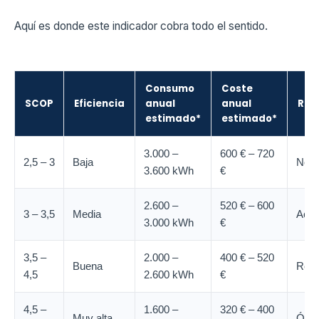
Aquí es donde este indicador cobra todo el sentido.
Consumo
Coste
SCOP
Eficiencia
anual
anual
Rec
estimado*
estimado*
3.000 –
600 € – 720
2,5 – 3
Baja
No r
3.600 kWh
€
2.600 –
520 € – 600
3 – 3,5
Media
Acep
3.000 kWh
€
3,5 –
2.000 –
400 € – 520
Buena
Rec
4,5
2.600 kWh
€
4,5 –
1.600 –
320 € – 400
Muy alta
Ópti