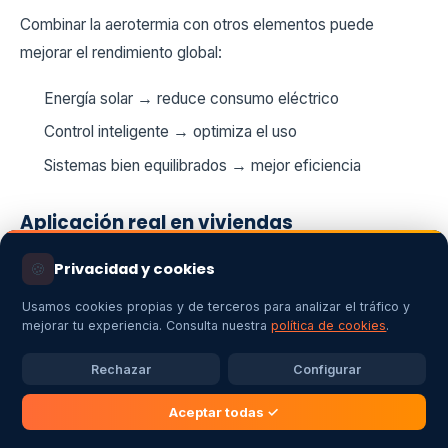
Combinar la aerotermia con otros elementos puede
mejorar el rendimiento global:
Energía solar → reduce consumo eléctrico
Control inteligente → optimiza el uso
Sistemas bien equilibrados → mejor eficiencia
Aplicación real en viviendas
En nuestra experiencia, las instalaciones que mejor
🍪
Privacidad y cookies
rendimiento ofrecen son aquellas que combinan:
Usamos cookies propias y de terceros para analizar el tráfico y
mejorar tu experiencia. Consulta nuestra
política de cookies
.
Buen aislamiento
Suelo radiante
Rechazar
Configurar
Correcto dimensionamiento
Aceptar todas ✓
Ajustes optimizados