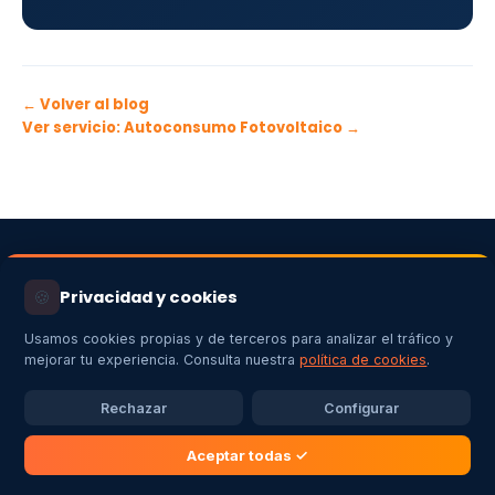
← Volver al blog
Ver servicio: Autoconsumo Fotovoltaico →
🍪
Privacidad y cookies
Usamos cookies propias y de terceros para analizar el tráfico y
mejorar tu experiencia. Consulta nuestra
política de cookies
.
Empresa instaladora de energías renovables en Extremadura:
autoconsumo fotovoltaico,
aerotermia
, cargadores de vehículo
Rechazar
Configurar
eléctrico e instalaciones eléctricas con garantía profesional.
Aceptar todas ✓
EMPRESA