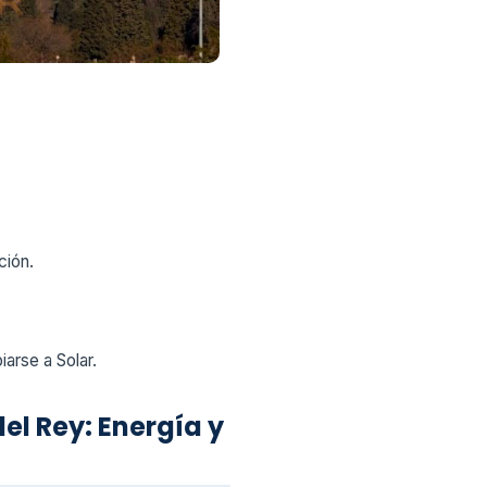
ción.
arse a Solar.
l Rey: Energía y