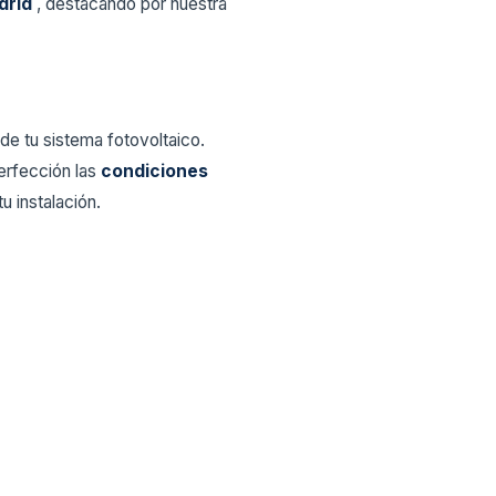
drid
, destacando por nuestra
d de tu sistema fotovoltaico.
erfección las
condiciones
u instalación.