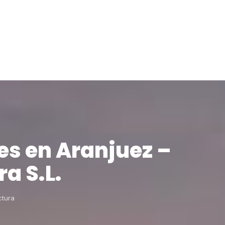
es en Aranjuez –
a S.L.
ctura