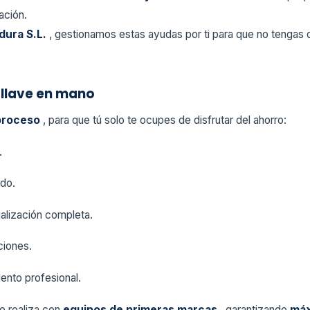
lación.
dura S.L.
, gestionamos estas ayudas por ti para que no tengas 
 llave en mano
 proceso
, para que tú solo te ocupes de disfrutar del ahorro:
.
ado.
galización completa.
ciones.
ento profesional.
se realiza con
equipos de primeras marcas
, garantizando
máx