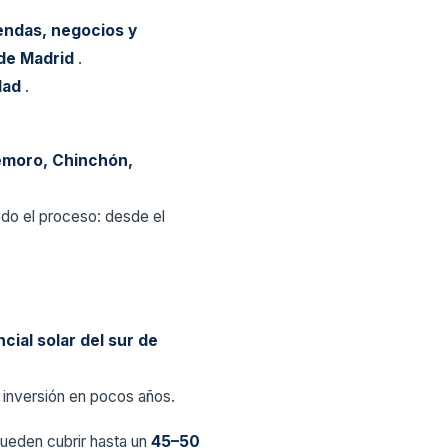
iendas, negocios y
de Madrid
.
idad
.
emoro, Chinchón,
do el proceso: desde el
cial solar del sur de
la inversión en pocos años.
ueden cubrir hasta un
45–50