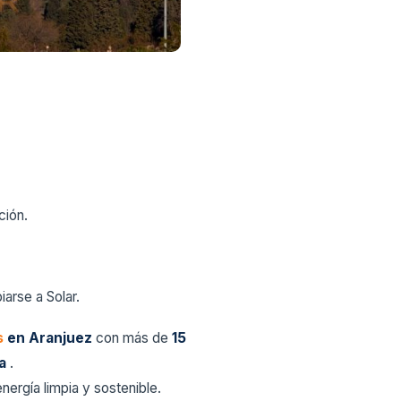
ción.
arse a Solar.
s
en Aranjuez
con más de
15
ca
.
nergía limpia y sostenible.