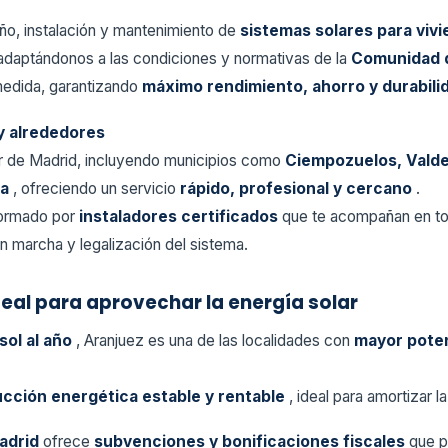
ño, instalación y mantenimiento de
sistemas solares para viv
 adaptándonos a las condiciones y normativas de la
Comunidad 
medida, garantizando
máximo rendimiento, ahorro y durabil
 y alrededores
r de Madrid, incluyendo municipios como
Ciempozuelos, Vald
ña
, ofreciendo un servicio
rápido, profesional y cercano
.
formado por
instaladores certificados
que te acompañan en to
 en marcha y legalización del sistema.
deal para aprovechar la energía solar
sol al año
, Aranjuez es una de las localidades con
mayor poten
cción energética estable y rentable
, ideal para amortizar 
adrid
ofrece
subvenciones y bonificaciones fiscales
que p