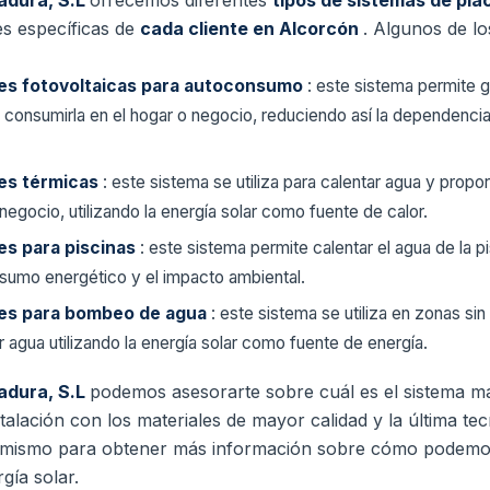
adura, S.L
ofrecemos diferentes
tipos de sistemas de pla
es específicas de
cada cliente en Alcorcón
. Algunos de lo
res fotovoltaicas para autoconsumo
: este sistema permite g
 y consumirla en el hogar o negocio, reduciendo así la dependencia
res térmicas
: este sistema se utiliza para calentar agua y propo
 negocio, utilizando la energía solar como fuente de calor.
es para piscinas
: este sistema permite calentar el agua de la pi
onsumo energético y el impacto ambiental.
res para bombeo de agua
: este sistema se utiliza en zonas sin
agua utilizando la energía solar como fuente de energía.
adura, S.L
podemos asesorarte sobre cuál es el sistema m
stalación con los materiales de mayor calidad y la última tec
mismo para obtener más información sobre cómo podemos
gía solar.