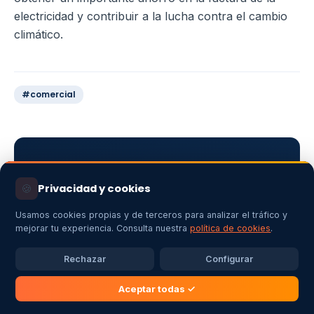
electricidad y contribuir a la lucha contra el cambio
climático.
#comercial
¿Necesitas una
🍪
Privacidad y cookies
instalación en
Extremadura?
Usamos cookies propias y de terceros para analizar el tráfico y
mejorar tu experiencia. Consulta nuestra
política de cookies
.
Presupuesto gratuito y sin compromiso ·
Rechazar
Configurar
Instaladores certificados
Aceptar todas ✓
SOLICITAR PRESUPUESTO