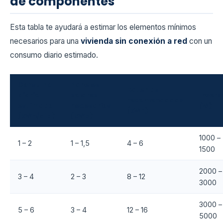
de componentes
Esta tabla te ayudará a estimar los elementos mínimos
necesarios para una
vivienda sin conexión a red
con un
consumo diario estimado.
Consumo
Paneles
Baterías
diario
solares
Invers
recomendadas
estimado
necesarios
(W)
(kWh)
(kWh/día)
(kWp)
1000 –
1 – 2
1 – 1,5
4 – 6
1500
2000 –
3 – 4
2 – 3
8 – 12
3000
3000 –
5 – 6
3 – 4
12 – 16
5000