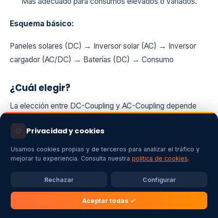
Más adecuado para consumos elevados o variados.
Esquema básico:
Paneles solares (DC) → Inversor solar (AC) → Inversor
cargador (AC/DC) → Baterías (DC) → Consumo
¿Cuál elegir?
La elección entre DC-Coupling y AC-Coupling depende
de:
🍪
Privacidad y cookies
La potencia total del sistema
Usamos cookies propias y de terceros para analizar el tráfico y
mejorar tu experiencia. Consulta nuestra
política de cookies
.
Si se prevén futuras ampliaciones
Rechazar
Configurar
El tipo de cargas a alimentar
Aceptar todas ✓
El presupuesto disponible