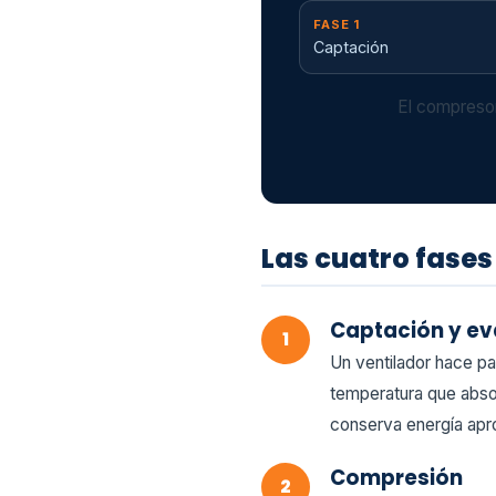
FASE 1
Captación
El compresor
Las cuatro fases 
Captación y e
Un ventilador hace pas
temperatura que absor
conserva energía apro
Compresión