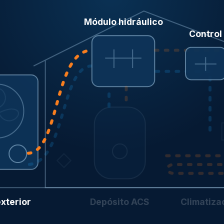
Módulo hidráulico
Control
xterior
Depósito ACS
Climatiza