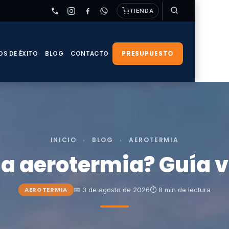
TIENDA
PRESUPUESTO
OS DE ÉXITO
BLOG
CONTACTO
INICIO
›
BLOG
›
AEROTERMIA
a aerotermia? Guía v
📅 3 de agosto de 2026
⏱ 8 min de lectura
AEROTERMIA