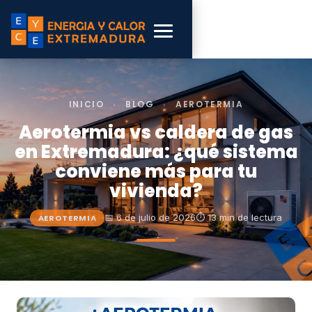
INICIO
›
BLOG
›
AEROTERMIA
Aerotermia vs caldera de gas
en Extremadura: ¿qué sistema
conviene más para tu
vivienda?
📅 6 de julio de 2026
⏱ 13 min de lectura
AEROTERMIA