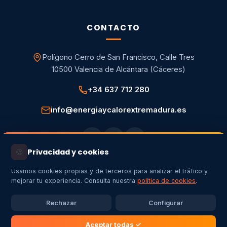
CONTACTO
Polígono Cerro de San Francisco, Calle Tres
10500 Valencia de Alcántara (Cáceres)
+34 637 712 280
info@energiaycalorextremadura.es
🍪
Privacidad y cookies
Usamos cookies propias y de terceros para analizar el tráfico y
mejorar tu experiencia. Consulta nuestra
política de cookies
.
Aviso legal
Política de privacidad
Política de cookies
Configurar cookies
Rechazar
Configurar
Energía y Calor Extremadura SL · Copyright
2026
© Todos los
derechos reservados ·
Aceptar todas ✓
✦
Creado por
Artemovil.com