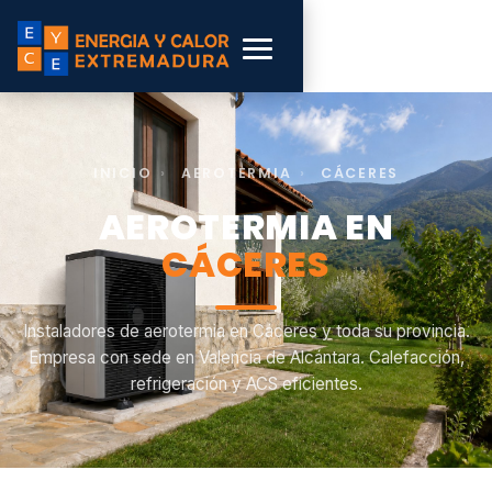
INICIO
›
AEROTERMIA
›
CÁCERES
AEROTERMIA EN
CÁCERES
Instaladores de aerotermia en Cáceres y toda su provincia.
Empresa con sede en Valencia de Alcántara. Calefacción,
refrigeración y ACS eficientes.