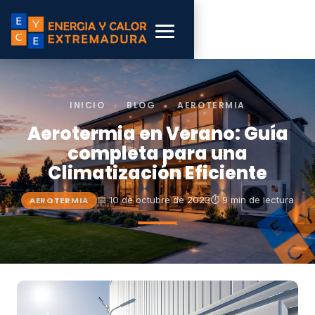
INICIO
›
BLOG
›
AEROTERMIA
Aerotermia en Verano: Guía
completa para una
Climatización Eficiente
📅 10 de octubre de 2023
⏱ 9 min de lectura
AEROTERMIA