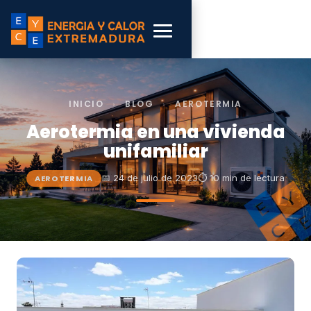
INICIO
›
BLOG
›
AEROTERMIA
Aerotermia en una vivienda
unifamiliar
📅 24 de julio de 2023
⏱ 10 min de lectura
AEROTERMIA