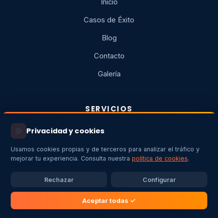
Inicio
Casos de Éxito
Blog
Contacto
Galería
SERVICIOS
🍪
Privacidad y cookies
Autoconsumo Fotovoltaico
Usamos cookies propias y de terceros para analizar el tráfico y
Aerotermia
mejorar tu experiencia. Consulta nuestra
política de cookies
.
Cargadores para VE
Rechazar
Configurar
Instalaciones Eléctricas
Aceptar todas ✓
Legalizaciones y Subvenciones