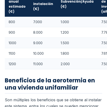
anual
Subvención/Ayuda
de
instalación
estimado
(€)
inv
(€)
(€)
(añ
800
7.000
1.000
7.5
900
8.000
1.200
7.7
1000
9.000
1.500
7.5
1100
10.000
1.800
7.61
1200
11.000
2.000
7.5
Beneficios de la aerotermia en
una vivienda unifamiliar
Son múltiples los beneficios que se obtiene al instalar
este sistema, entre los cuales se pueden mencionar