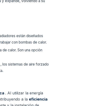
ía y expande, volviendo a su
s radiadores están diseñados
trabajar con bombas de calor.
ba de calor. Son una opción
a
, los sistemas de aire forzado
a.
ica
. Al utilizar la energía
ntribuyendo a la
eficiencia
te y la instalación de