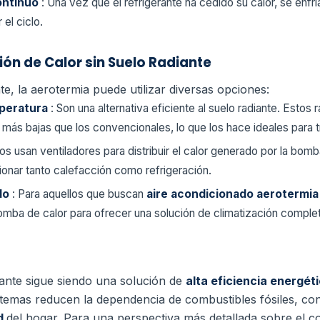
Continuo
: Una vez que el refrigerante ha cedido su calor, se enfr
 el ciclo.
ión de Calor sin Suelo Radiante
e, la aerotermia puede utilizar diversas opciones:
mperatura
: Son una alternativa eficiente al suelo radiante. Esto
 más bajas que los convencionales, lo que los hace ideales para 
vos usan ventiladores para distribuir el calor generado por la bom
ionar tanto calefacción como refrigeración.
do
: Para aquellos que buscan
aire acondicionado aerotermi
omba de calor para ofrecer una solución de climatización complet
iante sigue siendo una solución de
alta eficiencia energét
istemas reducen la dependencia de combustibles fósiles, co
ad
del hogar.
Para una perspectiva más detallada sobre el cos