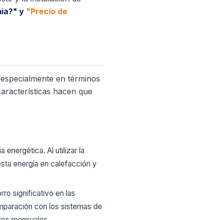
mia?"
y
"Precio de
s, especialmente en términos
 características hacen que
 energética. Al utilizar la
esta energía en calefacción y
rro significativo en las
omparación con los sistemas de
stos mensuales.