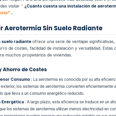
des visitar
"
¿Cuánto cuesta una instalación de aeroter
iante"
.
ir Aerotermia Sin Suelo Radiante
n suelo radiante
ofrece una serie de ventajas significativa
rro de costes, facilidad de instalación y versatilidad. Estas
ra muchos propietarios de viviendas.
 y Ahorro de Costes
 Menor Consumo
: La aerotermia es conocida por su alta eficiencia
e
exterior, los sistemas de aerotermia convierten eficientemente 
, lo que lleva a un consumo energético reducido.
a Energética
: A largo plazo, esta eficiencia se traduce en un aho
que los sistemas de aerotermia utilizan menos electricidad en c
 los propietarios pueden esperar una reducción notable en sus ga