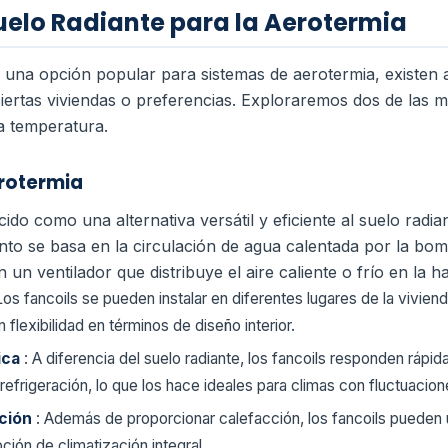
Suelo Radiante para la Aerotermia
 una opción popular para sistemas de aerotermia, existen a
ertas viviendas o preferencias. Exploraremos dos de las m
ja temperatura.
erotermia
ido como una alternativa versátil y eficiente al suelo radia
to se basa en la circulación de agua calentada por la bom
 un ventilador que distribuye el aire caliente o frío en la ha
Los fancoils se pueden instalar en diferentes lugares de la vivie
flexibilidad en términos de diseño interior.
ica
: A diferencia del suelo radiante, los fancoils responden rápi
efrigeración, lo que los hace ideales para climas con fluctuacio
ación
: Además de proporcionar calefacción, los fancoils pueden u
ción de climatización integral.