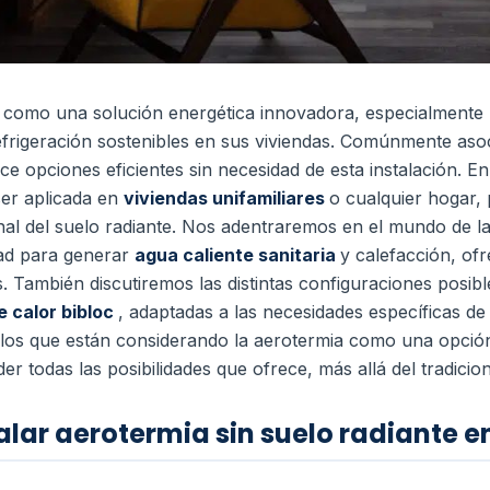
 como una solución energética innovadora, especialmente
efrigeración sostenibles en sus viviendas. Comúnmente aso
ce opciones eficientes sin necesidad de esta instalación. E
er aplicada en
viviendas unifamiliares
o cualquier hogar,
onal del suelo radiante.
Nos adentraremos en el mundo de l
ad para generar
agua caliente sanitaria
y calefacción, ofr
. También discutiremos las distintas configuraciones posib
 calor bibloc
, adaptadas a las necesidades específicas d
llos que están considerando la aerotermia como una opci
r todas las posibilidades que ofrece, más allá del tradicion
alar aerotermia sin suelo radiante e