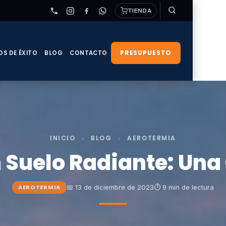
TIENDA
PRESUPUESTO
OS DE ÉXITO
BLOG
CONTACTO
INICIO
›
BLOG
›
AEROTERMIA
 Suelo Radiante: Un
📅 13 de diciembre de 2023
⏱ 9 min de lectura
AEROTERMIA