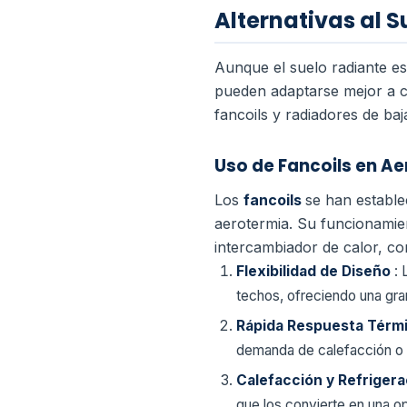
Alternativas al 
Aunque el suelo radiante es
pueden adaptarse mejor a ci
fancoils y radiadores de ba
Uso de Fancoils en A
Los
fancoils
se han establec
aerotermia. Su funcionamien
intercambiador de calor, con
Flexibilidad de Diseño
: 
techos, ofreciendo una gran 
Rápida Respuesta Térm
demanda de calefacción o r
Calefacción y Refriger
que los convierte en una op