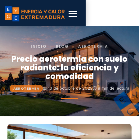
INICIO
›
BLOG
›
AEROTERMIA
Precio aerotermia con suelo
radiante: la eficiencia y
comodidad
📅 13 de octubre de 2023
⏱ 8 min de lectura
AEROTERMIA