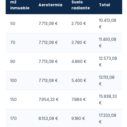
m2
Suelo
Aerotermia
Total
inmueble
radiante
10.413,08
50
7.713,08 €
2.700 €
€
11.493,08
70
7.713,08 €
3.780 €
€
12.573,08
90
7.713,08 €
4.860 €
€
13.113,08
100
7.713,08 €
5.400 €
€
15.838,33
150
7.954,33 €
7.884 €
€
17.333,08
170
8.153,08 €
9.180 €
€