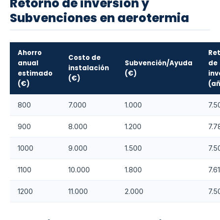
Retorno de inversión y
Subvenciones en aerotermia
Ahorro
Re
Costo de
anual
Subvención/Ayuda
de
instalación
estimado
(€)
inv
(€)
(€)
(añ
800
7.000
1.000
7.5
900
8.000
1.200
7.7
1000
9.000
1.500
7.5
1100
10.000
1.800
7.61
1200
11.000
2.000
7.5