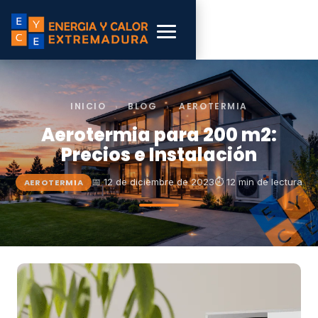
INICIO
›
BLOG
›
AEROTERMIA
Aerotermia para 200 m2:
Precios e Instalación
📅 12 de diciembre de 2023
⏱ 12 min de lectura
AEROTERMIA