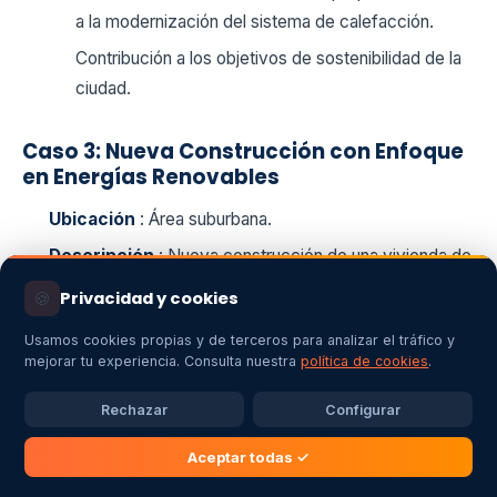
a la modernización del sistema de calefacción.
Contribución a los objetivos de sostenibilidad de la
ciudad.
Caso 3: Nueva Construcción con Enfoque
en Energías Renovables
Ubicación
: Área suburbana.
Descripción
: Nueva construcción de una vivienda de
200 m² con enfoque en energías renovables.
🍪
Privacidad y cookies
Sistema Instalado
: Sistema híbrido de aerotermia
Usamos cookies propias y de terceros para analizar el tráfico y
integrado con
paneles solares
.
mejorar tu experiencia. Consulta nuestra
política de cookies
.
Resultados
:
Rechazar
Configurar
Casi nula dependencia de la red eléctrica para
calefacción y refrigeración.
Aceptar todas ✓
Reducción significativa en el costo total de energía.