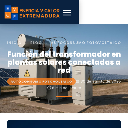
INICIO
›
BLOG
›
AUTOCONSUMO FOTOVOLTAICO
Función del transformador en
plantas solares conectadas a
red
📅 30 de agosto de 2025
AUTOCONSUMO FOTOVOLTAICO
⏱ 8 min de lectura