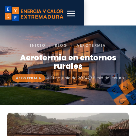
INICIO
›
BLOG
›
AEROTERMIA
Aerotermia en entornos
rurales
📅 21 de junio de 2024
⏱ 2 min de lectura
AEROTERMIA