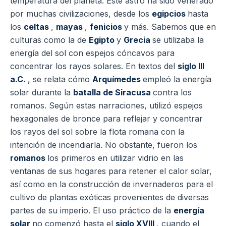
temperatura del planeta. Este astro ha sido venerado
por muchas civilizaciones, desde los
egipcios
hasta
los
celtas
,
mayas
,
fenicios
y más. Sabemos que en
culturas como la de
Egipto
y
Grecia
se utilizaba la
energía del sol con espejos cóncavos para
concentrar los rayos solares. En textos del
siglo III
a.C.
, se relata cómo
Arquímedes
empleó la energía
solar durante la
batalla de Siracusa
contra los
romanos. Según estas narraciones, utilizó espejos
hexagonales de bronce para reflejar y concentrar
los rayos del sol sobre la flota romana con la
intención de incendiarla. No obstante, fueron los
romanos
los primeros en utilizar vidrio en las
ventanas de sus hogares para retener el calor solar,
así como en la construcción de invernaderos para el
cultivo de plantas exóticas provenientes de diversas
partes de su imperio. El uso práctico de la
energía
solar
no comenzó hasta el
siglo XVIII
, cuando el