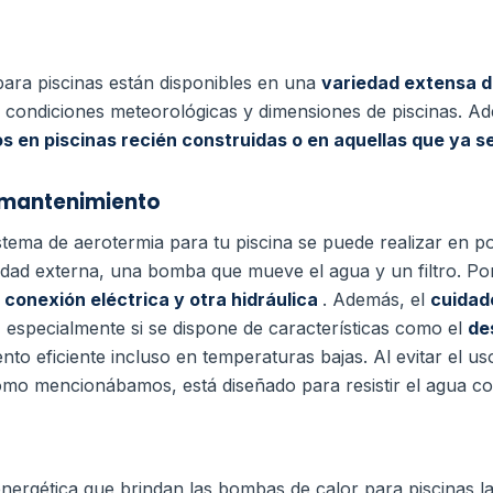
para piscinas están disponibles en una
variedad extensa 
s condiciones meteorológicas y dimensiones de piscinas. Ade
 en piscinas recién construidas o en aquellas que ya 
y mantenimiento
stema de aerotermia para tu piscina se puede realizar en p
idad externa, una bomba que mueve el agua y un filtro. Po
conexión eléctrica y otra hidráulica
. Además, el
cuidad
, especialmente si se dispone de características como el
de
to eficiente incluso en temperaturas bajas. Al evitar el us
omo mencionábamos, está diseñado para resistir el agua con
 energética que brindan las bombas de calor para piscinas