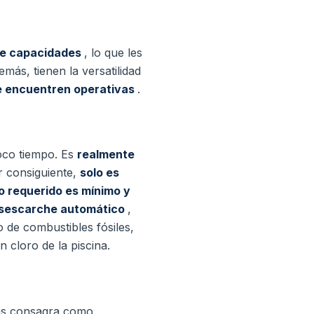
de capacidades
, lo que les
más, tienen la versatilidad
se encuentren operativas
.
oco tiempo. Es
realmente
r consiguiente,
solo es
o requerido es mínimo y
sescarche automático
,
o de combustibles fósiles,
 cloro de la piscina.
 las consagra como