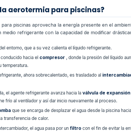
a aerotermia para piscinas?
a para piscinas aprovecha la energía presente en el ambie
 un medio refrigerante con la capacidad de modificar drástic
del entorno, que a su vez calienta el líquido refrigerante.
s conducido hacia el
compresor
, donde la presión del líquido 
u temperatura.
refrigerante, ahora sobrecalentado, es trasladado al
intercambi
a, el agente refrigerante avanza hacia la
válvula de expansió
e frío al ventilador y así dar inicio nuevamente al proceso.
omba
que se encarga de desplazar el agua desde la piscina hacia
a transferencia de calor.
intercambiador, el agua pasa por un
filtro
con el fin de evitar la 