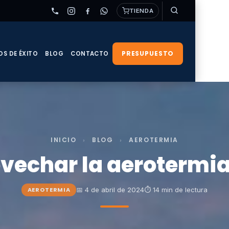
TIENDA
PRESUPUESTO
OS DE ÉXITO
BLOG
CONTACTO
INICIO
›
BLOG
›
AEROTERMIA
echar la aerotermia
📅 4 de abril de 2024
⏱ 14 min de lectura
AEROTERMIA