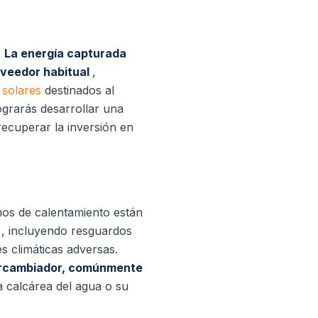
.
La energía capturada
roveedor habitual
,
 solares
destinados al
ograrás desarrollar una
recuperar la inversión en
os de calentamiento están
o
, incluyendo resguardos
es climáticas adversas.
tercambiador, comúnmente
a calcárea del agua o su