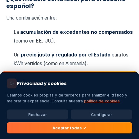
español?
Una combinación entre:
La
acumulación de excedentes no compensados
(como en EE. UU.).
Un
precio justo y regulado por el Estado
para los
kWh vertidos (como en Alemania).
Mientras tanto, el modelo español
es funcional, pero
🍪
Privacidad y cookies
mejorable
, especialmente para usuarios que generan más
de lo que consumen o tienen baja demanda en verano.
Usamos cookies propias y de terceros para analizar el tráfico y
mejorar tu experiencia. Consulta nuestra
política de cookies
.
Aunque España no tiene un modelo de balance neto puro,
Rechazar
Configurar
el sistema actual ha permitido que miles de hogares y
empresas den el salto al autoconsumo. Con una mayor
Aceptar todas ✓
regulación del precio de los excedentes y la posibilidad de