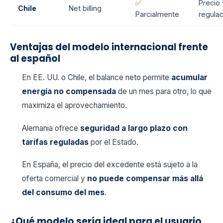
✅
Precio 
Chile
Net billing
Parcialmente
regula
Ventajas del modelo internacional frente
al español
En EE. UU. o Chile, el balance neto permite
acumular
energía no compensada
de un mes para otro, lo que
maximiza el aprovechamiento.
Alemania ofrece
seguridad a largo plazo con
tarifas reguladas
por el Estado.
En España, el precio del excedente está sujeto a la
oferta comercial y
no puede compensar más allá
del consumo del mes
.
¿Qué modelo sería ideal para el usuario