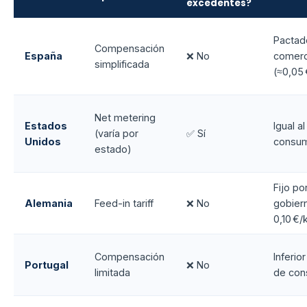
excedentes?
Pactad
Compensación
España
❌ No
comerc
simplificada
(≈0,05
Net metering
Estados
Igual a
(varía por
✅ Sí
Unidos
consu
estado)
Fijo por
Alemania
Feed-in tariff
❌ No
gobier
0,10 €
Compensación
Inferior
Portugal
❌ No
limitada
de co