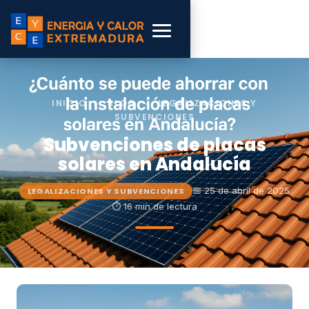
INICIO
›
BLOG
›
LEGALIZACIONES Y
SUBVENCIONES
Subvenciones de placas
solares en Andalucía
📅 25 de abril de 2025
LEGALIZACIONES Y SUBVENCIONES
⏱ 16 min de lectura