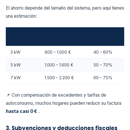
El ahorro depende del tamaño del sistema, pero aquí tienes
una estimación:
Potencia
Ahorro anual
% ahorro en
instalada
aproximado (€)
factura
3 kW
600 – 1.000 €
40 – 60%
5 kW
1.000 – 1.600 €
50 – 70%
7 kW
1.500 – 2.200 €
60 – 75%
📌 Con compensación de excedentes y tarifas de
autoconsumo, muchos hogares pueden reducir su factura
hasta casi 0 €
.
3. Subvenciones y deducciones fiscales