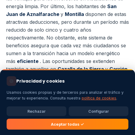
energía limpia. Por último, los habitantes de
San
Juan de Aznalfarache
y
Montilla
disponen de estas
atractivas deducciones, pero durante un período más
reducido de solo cinco y cuatro años
respectivamente. No obstante, este sistema de
beneficios asegura que cada vez más ciudadanos se
sumen a la transición hacia un modelo energético
más
eficiente
. Las oportunidades se extienden
también a aquellos en
Cazalla de la Sierra
y
Carrión
de los Céspedes
, quienes pueden acceder a
🍪
Privacidad y cookies
deducciones durante cuatro y tres años,
respectivamente. Esta política fiscal está diseñada
Usamos cookies propias y de terceros para analizar el tráfico y
mejorar tu experiencia. Consulta nuestra
política de cookies
.
para motivar a los residentes de diversas localidades,
como
El Puerto de Santa María
y
Sanlúcar la
Rechazar
Configurar
Mayor
, a considerar la adopción de fuentes de
energía solar
, contribuyendo así a un entorno más
Aceptar todas ✓
sostenible. empresas como Energia y Calor