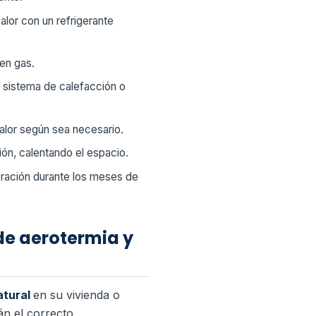
alor con un refrigerante
 en gas.
l sistema de calefacción o
alor según sea necesario.
ión, calentando el espacio.
igeración durante los meses de
de aerotermia y
atural
en su vivienda o
án el correcto