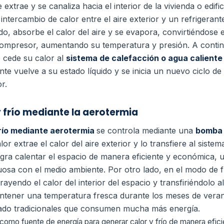
e extrae y se canaliza hacia el interior de la vivienda o edifi
tercambio de calor entre el aire exterior y un refrigerante
ido, absorbe el calor del aire y se evapora, convirtiéndose 
mpresor, aumentando su temperatura y presión. A continua
 cede su calor al
sistema de calefacción o agua caliente
ante vuelve a su estado líquido y se inicia un nuevo ciclo d
or.
 frío mediante la aerotermia
frío mediante aerotermia
se controla mediante una
bomba 
or extrae el calor del aire exterior y lo transfiere al sistem
 logra calentar el espacio de manera eficiente y económica, 
uosa con el medio ambiente.
Por otro lado, en el modo de f
ayendo el calor del interior del espacio y transfiriéndolo al
ntener una temperatura fresca durante los meses de verano
nado tradicionales que consumen mucha más energía.
re como fuente de energía para generar calor y frío de manera efici