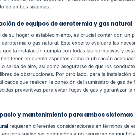
to de ambos sistemas.
lación de equipos de aerotermia y gas natural
d de su hogar o establecimiento, es crucial contar con un p
e aerotermia o gas natural. Este experto evaluará las neces
 que la instalación cumpla con todas las normativas y est
deben tener en cuenta aspectos como la ubicación adecuada
 o salida de aire, así como asegurarse de que los conducto
libres de obstrucciones.
Por otro lado, para la instalación 
tificados que realicen la conexión del suministro de gas d
das preventivas para evitar fugas de gas y garantizar la c
spacio y mantenimiento para ambos sistemas
ural
requieren diferentes consideraciones en términos de 
os equipos suelen ser compactos y no requieren de mucho e