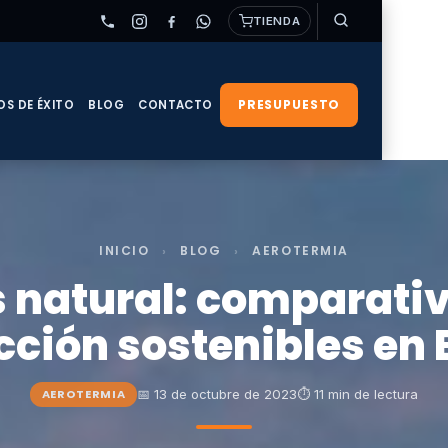
TIENDA
PRESUPUESTO
OS DE ÉXITO
BLOG
CONTACTO
INICIO
›
BLOG
›
AEROTERMIA
 natural: comparati
cción sostenibles en
📅 13 de octubre de 2023
⏱ 11 min de lectura
AEROTERMIA