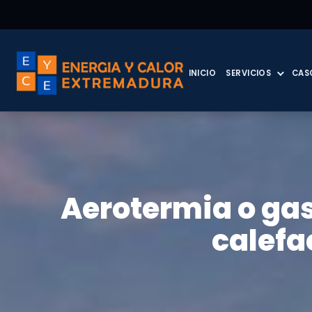
INICIO
SERVICIOS
CAS
Aerotermia o gas
calefa