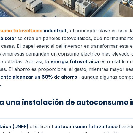
sumo fotovoltaico
industrial
, el concepto clave es usar 
ía solar
se crea en paneles fotovoltaicos, que normalmente
o casas. El papel esencial del inversor es transformar esta e
 las empresas demandan un consumo eléctrico más elevado q
abultadas. Aun así, la
energía fotovoltaica
es rentable en
as. El ahorro es proporcional al gasto; mientras mayor se
uente alcanzar un 60% de ahorro
, aunque algunas compa
.
a una instalación de autoconsumo i
taica (UNEF)
clasifica el
autoconsumo fotovoltaico
basado