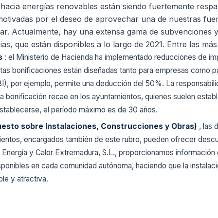
ión hacia energías renovables están siendo fuertemente respa
 motivadas por el deseo de aprovechar una de nuestras fue
lar. Actualmente, hay una extensa gama de subvenciones y 
rias, que están disponibles a lo largo de 2021. Entre las m
es
: el Ministerio de Hacienda ha implementado reducciones de imp
tas bonificaciones están diseñadas tanto para empresas como par
I), por ejemplo, permite una deducción del 50%. La responsabilida
ta bonificación recae en los ayuntamientos, quienes suelen establ
stablecerse, el período máximo es de 30 años.
puesto sobre Instalaciones, Construcciones y Obras)
, las
amientos, encargados también de este rubro, pueden ofrecer des
 Energía y Calor Extremadura, S.L., proporcionamos información d
onibles en cada comunidad autónoma, haciendo que la instalació
le y atractiva.