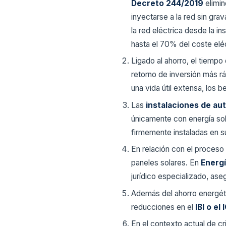
Decreto 244/2019
elimi
inyectarse a la red sin gr
la red eléctrica desde la i
hasta el 70% del coste eléc
Ligado al ahorro, el tiempo
retorno de inversión más r
una vida útil extensa, los be
Las
instalaciones de au
únicamente con energía sol
firmemente instaladas en s
En relación con el proceso
paneles solares. En
Energí
jurídico especializado, ase
Además del ahorro energéti
reducciones en el
IBI o el
En el contexto actual de cri