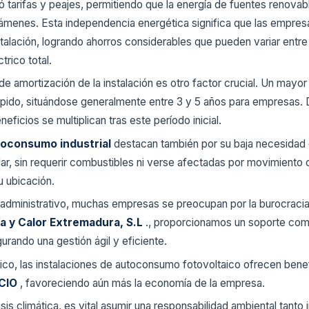
nó tarifas y peajes, permitiendo que la energía de fuentes renov
avámenes. Esta independencia energética significa que las empr
nstalación, logrando ahorros considerables que pueden variar entr
trico total.
 de amortización de la instalación es otro factor crucial. Un may
ápido, situándose generalmente entre 3 y 5 años para empresas. 
neficios se multiplican tras este período inicial.
toconsumo industrial
destacan también por su baja necesidad
ar, sin requerir combustibles ni verse afectadas por movimiento
u ubicación.
 administrativo, muchas empresas se preocupan por la burocracia 
a y Calor Extremadura, S.L
., proporcionamos un soporte com
gurando una gestión ágil y eficiente.
co, las instalaciones de autoconsumo fotovoltaico ofrecen benef
 ICIO
, favoreciendo aún más la economía de la empresa.
sis climática, es vital asumir una responsabilidad ambiental tanto