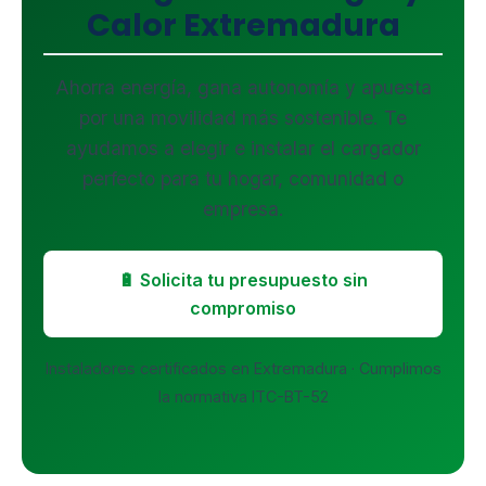
Calor Extremadura
Ahorra energía, gana autonomía y apuesta
por una movilidad más sostenible. Te
ayudamos a elegir e instalar el cargador
perfecto para tu hogar, comunidad o
empresa.
🔋 Solicita tu presupuesto sin
compromiso
Instaladores certificados en Extremadura · Cumplimos
la normativa ITC-BT-52