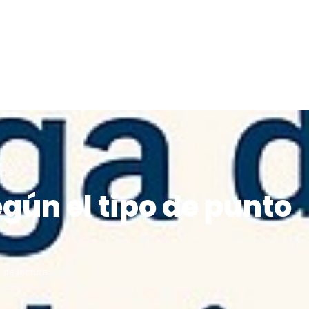
COS
gún el tipo de punto
 de lectura