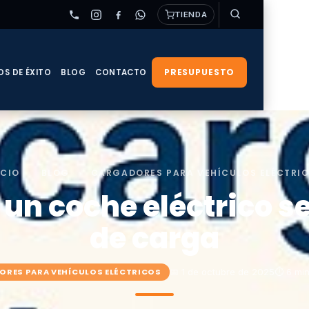
TIENDA
PRESUPUESTO
OS DE ÉXITO
BLOG
CONTACTO
ICIO
›
BLOG
›
CARGADORES PARA VEHÍCULOS ELÉCTRI
un coche eléctrico se
de carga
📅 1 de octubre de 2025
⏱ 6 min
RES PARA VEHÍCULOS ELÉCTRICOS