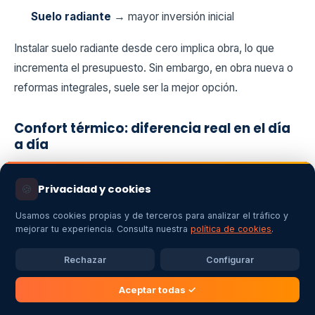
Suelo radiante
→ mayor inversión inicial
Instalar suelo radiante desde cero implica obra, lo que
incrementa el presupuesto. Sin embargo, en obra nueva o
reformas integrales, suele ser la mejor opción.
Confort térmico: diferencia real en el día
a día
Más allá del consumo, hay un factor clave: el confort.
🍪
Privacidad y cookies
Suelo radiante
:
Usamos cookies propias y de terceros para analizar el tráfico y
Calor uniforme
mejorar tu experiencia. Consulta nuestra
política de cookies
.
Sin corrientes de aire
Rechazar
Configurar
Mayor sensación de bienestar
Aceptar todas ✓
Radiadores
: