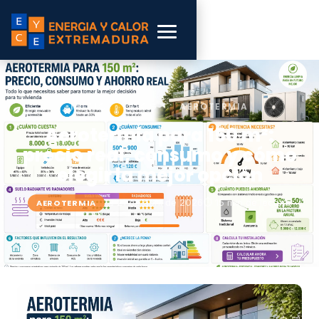
INICIO
›
BLOG
›
AEROTERMIA
Aerotermia para 150 m²:
precio real, consumo y cómo
elegir la mejor opción
📅 21 de abril de 2026
⏱ 15 min de lectura
AEROTERMIA