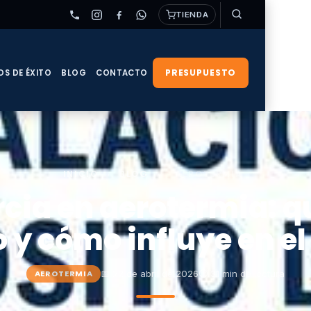
TIENDA
PRESUPUESTO
OS DE ÉXITO
BLOG
CONTACTO
INICIO
›
BLOG
›
AEROTERMIA
rcia en aerotermia: q
 y cómo influye en 
📅 22 de abril de 2026
⏱ 31 min de lectura
AEROTERMIA