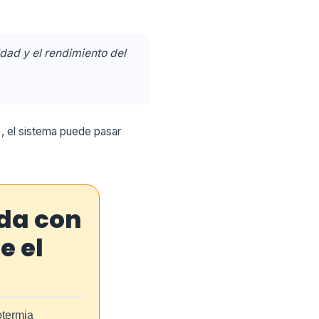
idad y el rendimiento del
), el sistema puede pasar
nda con
e el
otermia