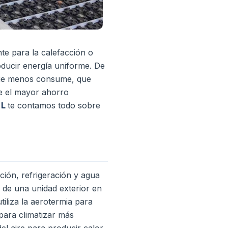
nte para la calefacción o
roducir energía uniforme.
De
 que menos consume, que
e el mayor ahorro
.
L
te contamos todo sobre
ción, refrigeración y agua
s de una unidad exterior en
tiliza la aerotermia para
para climatizar más
el aire para producir calor