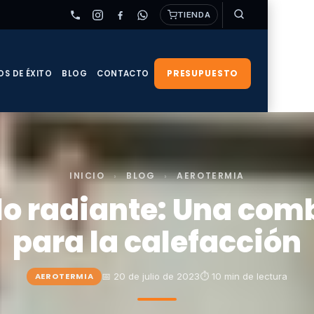
TIENDA
PRESUPUESTO
OS DE ÉXITO
BLOG
CONTACTO
INICIO
›
BLOG
›
AEROTERMIA
lo radiante: Una comb
para la calefacción
📅 20 de julio de 2023
⏱ 10 min de lectura
AEROTERMIA