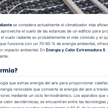
adiante
se considera actualmente el climatizador más eficie
y aprovecha el suelo de las estancias de un edificio para p
n, el suelo radiante es probablemente el más cómodo y el
, que funciona con un 70-80 % de energía ambiental, ofrec
nor impacto ambiental. En
Energía y Calor Extremadura S
ante.
ermia?
ogía que extrae energía del aire para proporcionar calefac
energía renovable que convierte la energía del aire a travé
riores mediante un ciclo termodinámico.
Los aparatos que u
 calor aerotérmicas; se encuentran entre las tecnologías 
nibles porque pueden extraer hasta el 80 % de la energía d