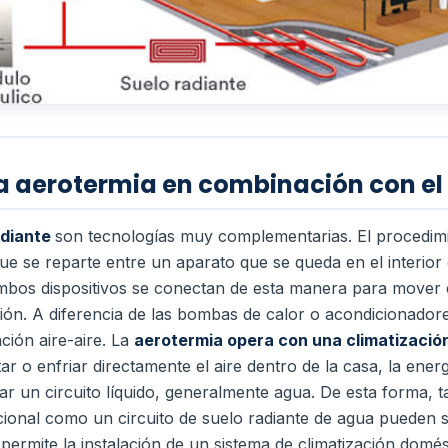
 aerotermia en combinación con el 
adiante
son tecnologías muy complementarias. El procedimi
 se reparte entre un aparato que se queda en el interior d
bos dispositivos se conectan de esta manera para mover el
ción.
A diferencia de las bombas de calor o acondicionadore
ción aire-aire.
La
aerotermia opera con una climatización
ar o enfriar directamente el aire dentro de la casa, la energ
iar un circuito líquido, generalmente agua.
De esta forma, t
ional como un circuito de suelo radiante de agua pueden 
 permite la instalación de un sistema de climatización domé