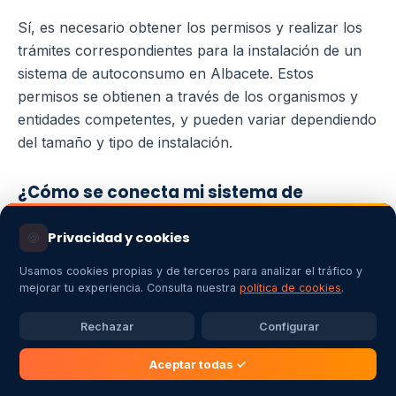
Sí, es necesario obtener los permisos y realizar los
trámites correspondientes para la instalación de un
sistema de autoconsumo en Albacete. Estos
permisos se obtienen a través de los organismos y
entidades competentes, y pueden variar dependiendo
del tamaño y tipo de instalación.
¿Cómo se conecta mi sistema de
autoconsumo a la red eléctrica en
Albacete?
🍪
Privacidad y cookies
En Albacete, los sistemas de autoconsumo se
Usamos cookies propias y de terceros para analizar el tráfico y
conectan a la red eléctrica a través de un contador
mejorar tu experiencia. Consulta nuestra
política de cookies
.
bidireccional. Este contador registra tanto la energía
Rechazar
Configurar
consumida como la energía generada por el sistema
fotovoltaico, permitiendo compensar el exceso de
Aceptar todas ✓
energía generada con la energía consumida de la red