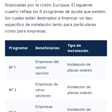
financiadas por la Unión Europea. El siguiente
cuadro refleja los 6 programas de ayuda que existen,
los cuales están destinados a financiar un tipo
específico de instalación tanto para particulares
como para empresas.
Tipo de
S
Programa
Beneficiarios
instalación
lí
Empresas del
Instalación de
N° 1
sector
H
placas solares
servicio
Empresas de
Instalación de
N° 2
otros
H
placas solares
sectores
Empresas
Instalación de