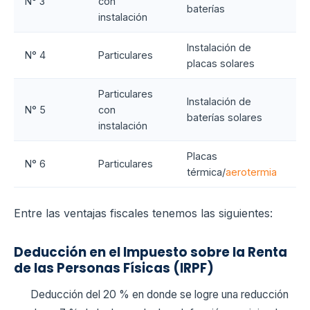
N° 3
con
H
baterías
instalación
Instalación de
Ha
N° 4
Particulares
placas solares
/ 
Particulares
Instalación de
Ha
N° 5
con
baterías solares
/ 
instalación
Placas
Ha
N° 6
Particulares
térmica/
aerotermia
/ 
Entre las ventajas fiscales tenemos las siguientes:
Deducción en el Impuesto sobre la Renta
de las Personas Físicas (IRPF)
Deducción del 20 % en donde se logre una reducción