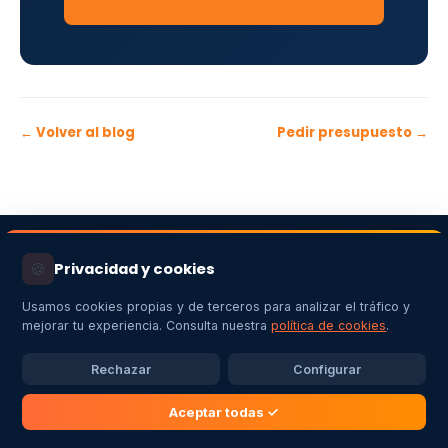
← Volver al blog
Pedir presupuesto →
🍪
Privacidad y cookies
Usamos cookies propias y de terceros para analizar el tráfico y
mejorar tu experiencia. Consulta nuestra
política de cookies
.
Empresa instaladora de energías renovables en Extremadura:
Rechazar
Configurar
autoconsumo fotovoltaico,
aerotermia
, cargadores de vehículo
eléctrico e instalaciones eléctricas con garantía profesional.
Aceptar todas ✓