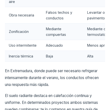
aire
Falsos techos y
Levantar o ej
Obra necesaria
conductos
pavimento
Mediante
Mediante circ
Zonificación
compuertas
termostatos
Uso intermitente
Adecuado
Menos aprop
Inercia térmica
Baja
Alta
En Extremadura, donde puede ser necesario refrigerar
intensamente durante el verano, los conductos ofrecen
una respuesta más rápida.
El suelo radiante destaca en calefacción continua y
uniforme. En determinados proyectos ambos sistemas
pueden combinarse: te lo contamos en nuestra guía de