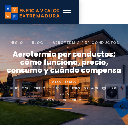
INICIO
›
BLOG
›
AEROTERMIA POR CONDUCTOS
Aerotermia por conductos:
cómo funciona, precio,
consumo y cuándo compensa
AEROTERMIA
📅 18 de septiembre de 2023 · Actualizado el 4 de agosto de
2026
⏱ 9 min de lectura