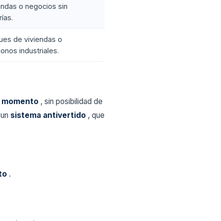
endas o negocios sin
rías.
ues de viviendas o
gonos industriales.
el momento
, sin posibilidad de
a un
sistema antivertido
, que
nto
.