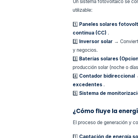
Un sistema fotovoltaico se com
utilizable:
1️⃣
Paneles solares fotovol
continua (CC)
.
2️⃣
Inversor solar
→ Conviert
y negocios.
3️⃣
Baterías solares (Opcio
producción solar (noche o días
4️⃣
Contador bidireccional
excedentes
.
5️⃣
Sistema de monitorizac
¿Cómo fluye la energ
El proceso de generación y co
1️⃣
Captación de energía so