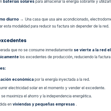
on
baterías solares
para almacenar la energía sobrante y utilizar
umo diurno
→ Una casa que usa aire acondicionado, electrodomé
r esta modalidad para reducir su factura sin depender de la red.
excedentes
enerada que no se consume inmediatamente
se vierte a la red e
micamente
los excedentes de producción, reduciendo la factura 
les:
ación económica
por la energía inyectada a la red.
sumir electricidad solar en el momento y vender el excedente.
, se maximiza el ahorro y la independencia energética.
dida en
viviendas y pequeñas empresas
.