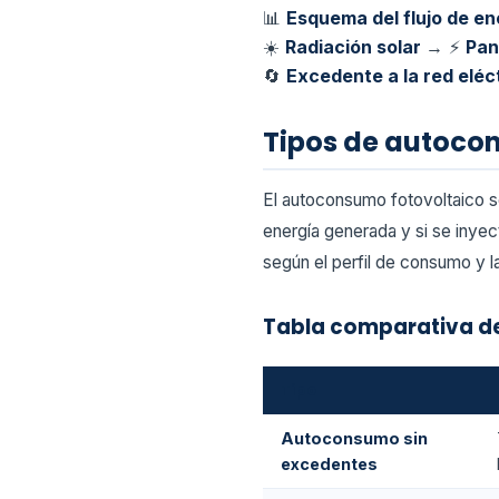
📊
Esquema del flujo de e
☀️
Radiación solar
→ ⚡
Pan
🔄
Excedente a la red eléct
Tipos de autoco
El autoconsumo fotovoltaico s
energía generada y si se inyec
según el perfil de consumo y 
Tabla comparativa de
Tipo
Autoconsumo sin
excedentes