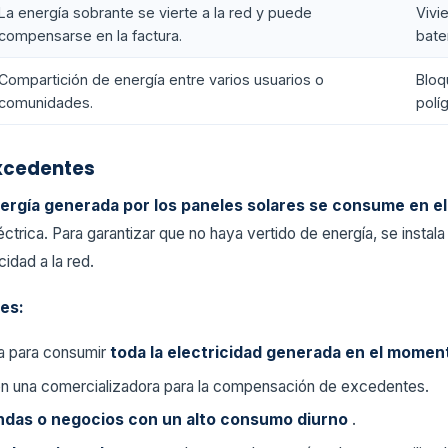
La energía sobrante se vierte a la red y puede
Vivi
compensarse en la factura.
bate
Compartición de energía entre varios usuarios o
Bloq
comunidades.
polí
xcedentes
nergía generada por los paneles solares se consume en 
éctrica. Para garantizar que no haya vertido de energía, se instal
cidad a la red.
les:
da para consumir
toda la electricidad generada en el mome
on una comercializadora para la compensación de excedentes.
endas o negocios con un alto consumo diurno
.