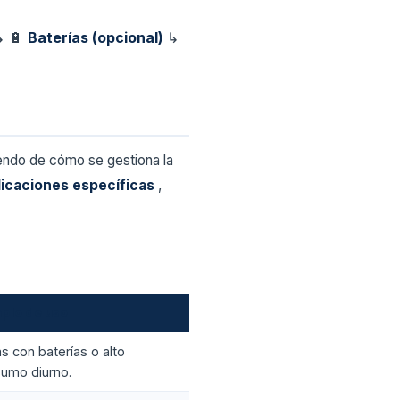
↳ 🔋
Baterías (opcional)
↳
endo de cómo se gestiona la
licaciones específicas
,
plo de uso
s con baterías o alto
umo diurno.