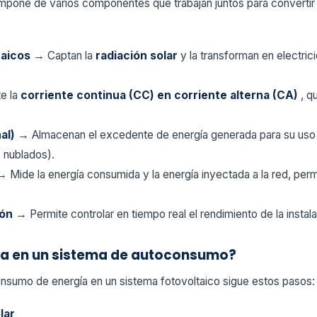
pone de varios componentes que trabajan juntos para convertir la
taicos
→ Captan la
radiación solar
y la transforman en electri
e la
corriente continua (CC) en corriente alterna (CA)
, q
nal)
→ Almacenan el excedente de energía generada para su uso
 nublados).
→ Mide la energía consumida y la energía inyectada a la red, perm
ión
→ Permite controlar en tiempo real el rendimiento de la insta
ía en un sistema de autoconsumo?
nsumo de energía en un sistema fotovoltaico sigue estos pasos:
lar