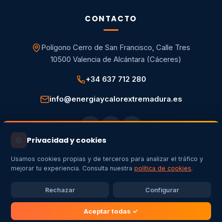
CONTACTO
Polígono Cerro de San Francisco, Calle Tres
10500 Valencia de Alcántara (Cáceres)
+34 637 712 280
info@energiaycalorextremadura.es
🍪
Privacidad y cookies
Usamos cookies propias y de terceros para analizar el tráfico y
mejorar tu experiencia. Consulta nuestra
política de cookies
.
Aviso legal
Política de privacidad
Política de cookies
Configurar cookies
Rechazar
Configurar
Energía y Calor Extremadura SL · Copyright
2026
© Todos los
derechos reservados ·
Aceptar todas ✓
✦
Creado por
Artemovil.com