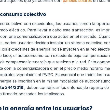
ara aquellos que ya cuentan con
paneles solares
en sus h
oconsumo colectivo
o colectivo con excedentes, los usuarios tienen la oportun
ado eléctrico. Para llevar a cabo esta transacción, es impr
 con una comercializadora que actúe en el mercado. Cuan
 varios usuarios deciden instalar un sistema colectivo con 
 los excedentes de energía no se inyecten en la red eléctri
ro lado, el autoconsumo con excedente bajo compensación s
d de compensar la energía que vuelcan a la red. Esta comp
e con la comercializadora o en el precio medio horario me
contratos vinculados al PVPC. Es esencial que todos los u
energía se inscriban en la misma modalidad de autoconsum
eto 244/2019
, deben comunicar los criterios de reparto de 
firmado por todos los implicados.
 la energía entre los usuarios?