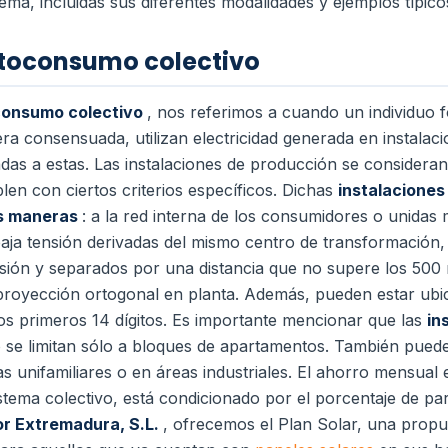
ema, incluidas sus diferentes modalidades y ejemplos típico
utoconsumo colectivo
onsumo colectivo
, nos referimos a cuando un individuo 
a consensuada, utilizan electricidad generada en instalac
as a estas. Las instalaciones de producción se consideran
en con ciertos criterios específicos. Dichas
instalacione
es maneras
: a la red interna de los consumidores o unidas m
baja tensión derivadas del mismo centro de transformación,
sión y separados por una distancia que no supere los 500 
proyección ortogonal en planta. Además, pueden estar ubi
los primeros 14 dígitos. Es importante mencionar que las
in
 se limitan sólo a bloques de apartamentos. También pued
 unifamiliares o en áreas industriales. El ahorro mensual en
sistema colectivo, está condicionado por el porcentaje de pa
or Extremadura, S.L.
, ofrecemos el Plan Solar, una propu