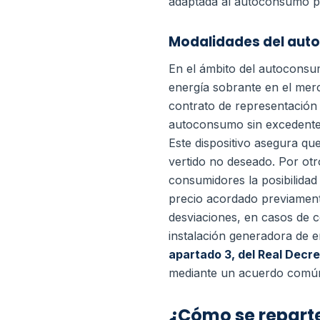
adaptada al autoconsumo p
Modalidades del aut
En el ámbito del autoconsum
energía sobrante en el merc
contrato de representación
autoconsumo sin excedentes,
Este dispositivo asegura que
vertido no deseado. Por ot
consumidores la posibilida
precio acordado previament
desviaciones, en casos de 
instalación generadora de 
apartado 3, del Real Decr
mediante un acuerdo común 
¿Cómo se reparte