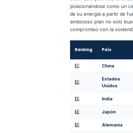
posicionándose como un cat
de su energía a partir de fu
ambicioso plan no solo busc
compromiso con la sostenibi
Ranking
País
1️⃣
China
Estados
2️⃣
Unidos
3️⃣
India
4️⃣
Japón
5️⃣
Alemania