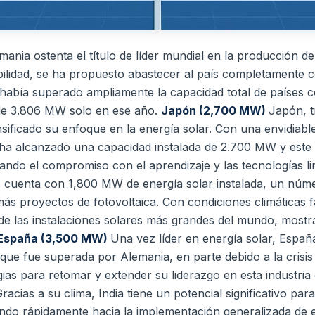
mania ostenta el título de líder mundial en la producción d
nibilidad, se ha propuesto abastecer al país completamente
había superado ampliamente la capacidad total de países 
 de 3.806 MW solo en ese año.
Japón (2,700 MW)
Japón, t
sificado su enfoque en la energía solar. Con una envidiabl
ís ha alcanzado una capacidad instalada de 2.700 MW y est
ando el compromiso con el aprendizaje y las tecnologías l
 cuenta con 1,800 MW de energía solar instalada, un núm
ás proyectos de fotovoltaica. Con condiciones climáticas 
de las instalaciones solares más grandes del mundo, most
España (3,500 MW)
Una vez líder en energía solar, Espa
que fue superada por Alemania, en parte debido a la crisi
ias para retomar y extender su liderazgo en esta industria 
racias a su clima, India tiene un potencial significativo pa
ando rápidamente hacia la implementación generalizada de e