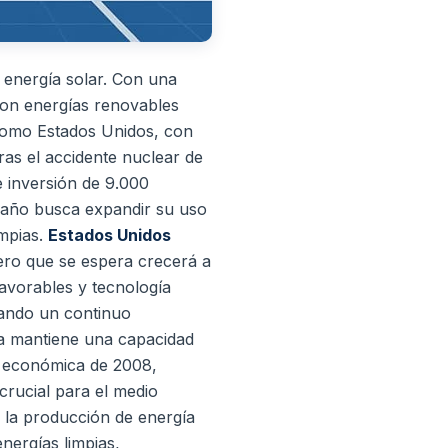
e energía solar. Con una
 con energías renovables
como Estados Unidos, con
ras el accidente nuclear de
e inversión de 9.000
e año busca expandir su uso
impias.
Estados Unidos
ero que se espera crecerá a
favorables y tecnología
rando un continuo
ña mantiene una capacidad
s económica de 2008,
crucial para el medio
ra la producción de energía
nergías limpias,