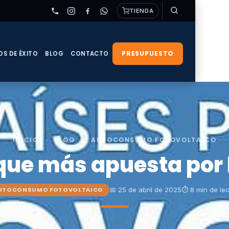
TIENDA
PRESUPUESTO
OS DE ÉXITO
BLOG
CONTACTO
INICIO
›
BLOG
›
AUTOCONSUMO FOTOVOLTAICO
 que más apuesta por 
📅 25 de abril de 2025
⏱ 8 min de lec
UTOCONSUMO FOTOVOLTAICO