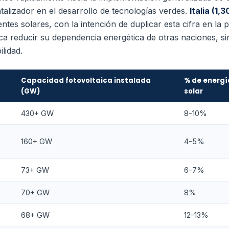
alizador en el desarrollo de tecnologías verdes.
Italia (1
entes solares, con la intención de duplicar esta cifra en la
a reducir su dependencia energética de otras naciones, si
lidad.
Capacidad fotovoltaica instalada
% de energí
(GW)
solar
430+ GW
8-10%
160+ GW
4-5%
73+ GW
6-7%
70+ GW
8%
68+ GW
12-13%