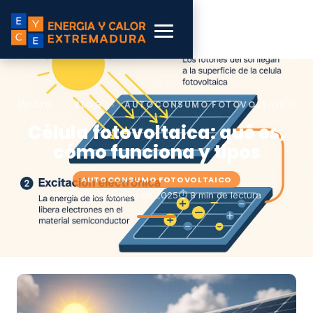
INICIO
›
BLOG
›
AUTOCONSUMO FOTOVOLTAICO
Célula fotovoltaica: qué es,
cómo funciona y tipos
AUTOCONSUMO FOTOVOLTAICO
📅 17 de septiembre de 2025
⏱ 8 min de lectura