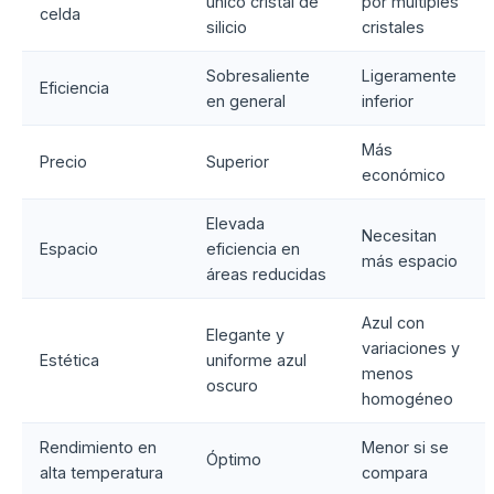
único cristal de
por múltiples
celda
silicio
cristales
Sobresaliente
Ligeramente
Eficiencia
en general
inferior
Más
Precio
Superior
económico
Elevada
Necesitan
Espacio
eficiencia en
más espacio
áreas reducidas
Azul con
Elegante y
variaciones y
Estética
uniforme azul
menos
oscuro
homogéneo
Rendimiento en
Menor si se
Óptimo
alta temperatura
compara