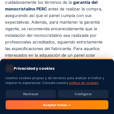
cuidadosamente los términos de la
garantía del
monocristalino PERC
antes de realizar la compra,
asegurando así que el panel cumpla con sus
expectativas. Además, para mantener la garantía
vigente, se recomienda encarecidamente que la
instalación del monocristalino sea realizada por
profesionales acreditados, siguiendo estrictamente
las especificaciones del fabricante. Para aquellos
interesados en la adquisición de un panel solar
monocristalino, nuestro equipo está disponible para
brindarte el mejor asesoramiento y ayudarte a elegir
🍪
Privacidad y cookies
la opción que más se ajuste a tus necesidades. En
Usamos cookies propias y de terceros para analizar el tráfico y
nuestra tienda, especializada en
energía solar
,
mejorar tu experiencia. Consulta nuestra
política de cookies
.
encontrarás una amplia gama de opciones
Rechazar
Configurar
categorizadas, desde
kits solares
hasta
paneles
solares
, pasando por
baterías
,
inversores
,
Aceptar todas ✓
reguladores de carga
, y más. También ofrecemos