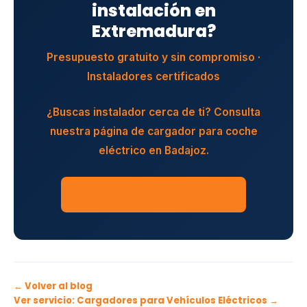
instalación en
Extremadura?
Presupuesto gratuito y sin compromiso ·
Instaladores certificados
¿Buscas instalador cerca de ti? Consulta
nuestra página de
cargador para coche
eléctrico en Badajoz
.
SOLICITAR PRESUPUESTO
← Volver al blog
Ver servicio: Cargadores para Vehículos Eléctricos →