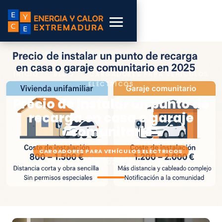
INICIO
›
BLOG
›
CARGADORES PARA VEHÍCULOS
ELÉCTRICOS
Precio de instalar un punto de
recarga en casa o garaje
comunitario
CARGADORES PARA VEHÍCULOS ELÉCTRICOS
📅 1 de octubre de 2025
⏱ 8 min de lectura