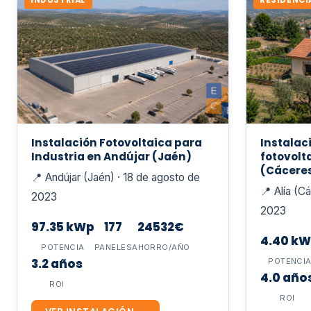
INDUSTRIAL
RESIDENCI
Instalación Fotovoltaica para
Instalac
Industria en Andújar (Jaén)
fotovolt
(Cácere
📍 Andújar (Jaén) · 18 de agosto de
📍 Alía (C
2023
2023
97.35 kWp
177
24532€
4.40 k
POTENCIA
PANELES
AHORRO/AÑO
3.2 años
POTENCI
4.0 año
ROI
ROI