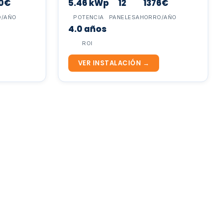
0€
5.46 kWp
12
1376€
O/AÑO
POTENCIA
PANELES
AHORRO/AÑO
4.0 años
ROI
VER INSTALACIÓN →