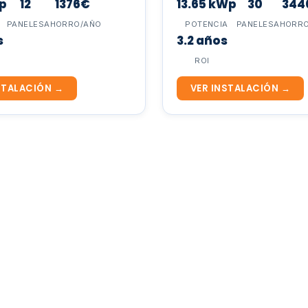
p
12
1376€
13.65 kWp
30
344
PANELES
AHORRO/AÑO
POTENCIA
PANELES
AHORR
s
3.2 años
ROI
STALACIÓN →
VER INSTALACIÓN →