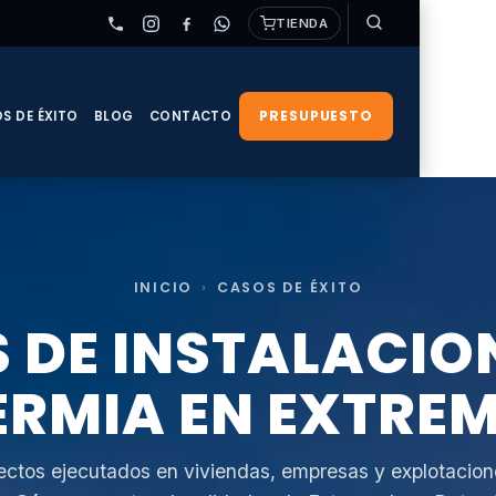
TIENDA
PRESUPUESTO
S DE ÉXITO
BLOG
CONTACTO
INICIO
›
CASOS DE ÉXITO
 DE INSTALACIO
ERMIA EN EXTRE
ectos ejecutados en viviendas, empresas y explotacion