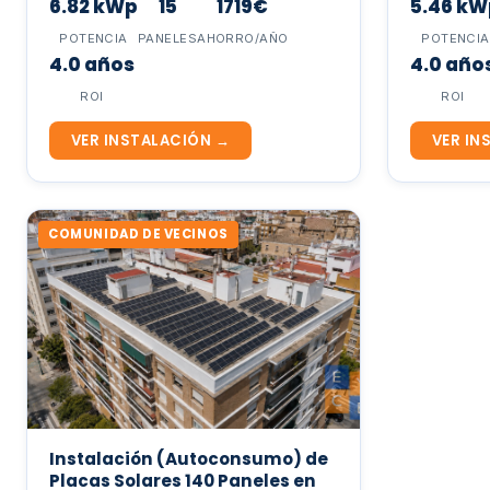
6.82 kWp
15
1719€
5.46 kW
POTENCIA
PANELES
AHORRO/AÑO
POTENCIA
4.0 años
4.0 año
ROI
ROI
VER INSTALACIÓN →
VER IN
COMUNIDAD DE VECINOS
Instalación (Autoconsumo) de
Placas Solares 140 Paneles en