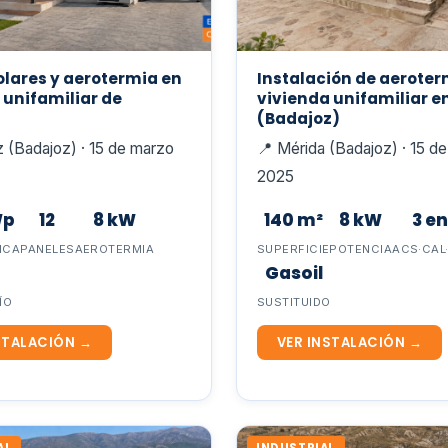
olares y aerotermia en
Instalación de aeroter
 unifamiliar de
vivienda unifamiliar e
(Badajoz)
 (Badajoz) · 15 de marzo
📍 Mérida (Badajoz) · 15 d
2025
Wp
12
8 kW
140 m²
8 kW
3 en
ICA
PANELES
AEROTERMIA
SUPERFICIE
POTENCIA
ACS·CAL
Gasoil
ÍO
SUSTITUIDO
STALACIÓN →
VER INSTALACIÓN →