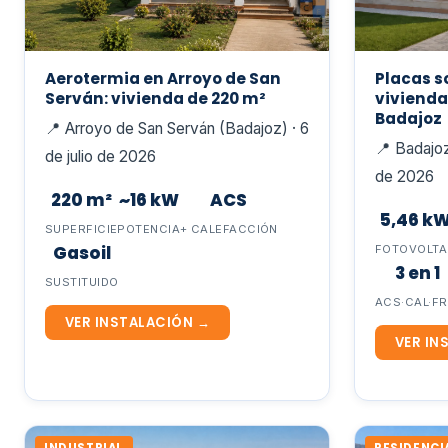
Aerotermia en Arroyo de San
Placas s
Serván: vivienda de 220 m²
vivienda
Badajoz
📍 Arroyo de San Serván (Badajoz) · 6
📍 Badajoz
de julio de 2026
de 2026
220 m²
~16 kW
ACS
5,46 k
SUPERFICIE
POTENCIA
+ CALEFACCIÓN
Gasoil
FOTOVOLTA
3 en 1
SUSTITUIDO
ACS·CAL·FR
VER INSTALACIÓN →
VER IN