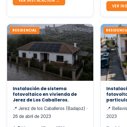
VER INSTALACIÓN →
VER IN
RESIDENCIAL
RESIDENCI
Instalación de sistema
Instalac
fotovoltaico en vivienda de
fotovolt
Jerez de Los Caballeros.
particula
📍 Jerez de los Caballeros (Badajoz) ·
📍 Bellavis
26 de abril de 2023
2023