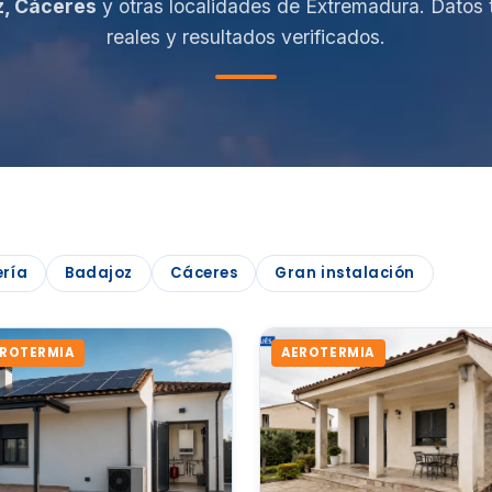
z, Cáceres
y otras localidades de Extremadura. Datos 
reales y resultados verificados.
ería
Badajoz
Cáceres
Gran instalación
EROTERMIA
AEROTERMIA