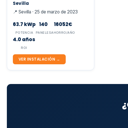
Sevilla
📍 Sevilla · 25 de marzo de 2023
63.7 kWp
140
16052€
POTENCIA
PANELES
AHORRO/AÑO
4.0 años
ROI
VER INSTALACIÓN →
¿