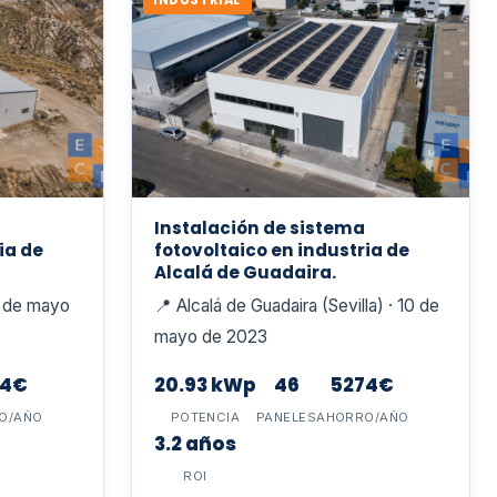
INDUSTRIAL
Instalación de sistema
ia de
fotovoltaico en industria de
Alcalá de Guadaira.
23 de mayo
📍 Alcalá de Guadaira (Sevilla) · 10 de
mayo de 2023
74€
20.93 kWp
46
5274€
O/AÑO
POTENCIA
PANELES
AHORRO/AÑO
3.2 años
ROI