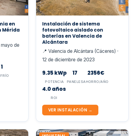
mia en
Instalación de sistema
n Mérida
fotovoltaico aislado con
baterías en Valencia de
Alcántara
e mayo de
📍 Valencia de Alcántara (Cáceres) ·
12 de diciembre de 2023
 1
9.35 kWp
17
2356€
·FRÍO
POTENCIA
PANELES
AHORRO/AÑO
4.0 años
ROI
VER INSTALACIÓN →