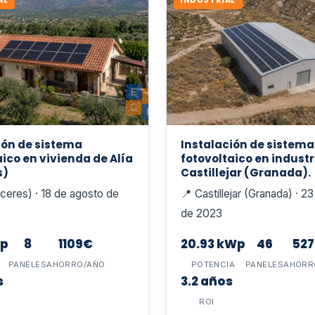
AL
INDUSTRIAL
ión de sistema
Instalación de sistema
aico en vivienda de Alía
fotovoltaico en industr
s)
Castillejar (Granada).
áceres) · 18 de agosto de
📍 Castillejar (Granada) · 
de 2023
Wp
8
1109€
20.93 kWp
46
52
A
PANELES
AHORRO/AÑO
POTENCIA
PANELES
AHORR
s
3.2 años
ROI