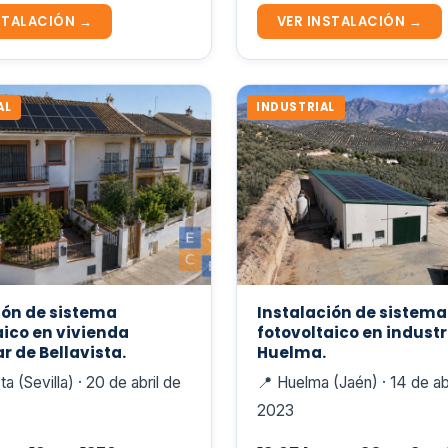
STALACIÓN →
VER INSTALACIÓN →
AL
INDUSTRIAL
ión de sistema
Instalación de sistema
aico en vivienda
fotovoltaico en industr
r de Bellavista.
Huelma.
ta (Sevilla) · 20 de abril de
📍 Huelma (Jaén) · 14 de ab
2023